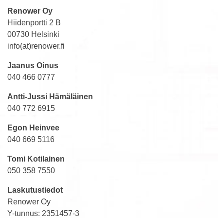
Renower Oy
Hiidenportti 2 B
00730 Helsinki
info(at)renower.fi
Jaanus Oinus
040 466 0777
Antti-Jussi Hämäläinen
040 772 6915
Egon Heinvee
040 669 5116
Tomi Kotilainen
050 358 7550
Laskutustiedot
Renower Oy
Y-tunnus: 2351457-3